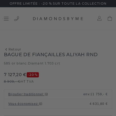
OFFRE LIMITÉE : -20 % SUR TOUTE LA COLLECTION
Retour
BAGUE DE FIANÇAILLES ALIYAH RND
585 or blanc
Diamant 1.703 crt
/
7 127,20 €
-20
%
8 909,- €
HT TVA
Bijoutier traditionnel
:
env.
11 759,- €
Vous économisez
:
4 631,80 €