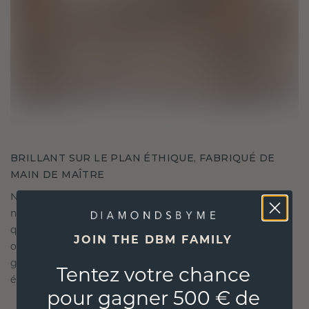
BRILLANT SUR LE PLAN ÉTHIQUE, FABRIQUÉ DE
MAIN DE MAÎTRE
Nous ne choisissons que les matériaux les plus
nobles et respectueux de l'environnement, ainsi
que des diamants synthétiques. Nos experts en
JOIN THE DBM FAMILY
orfèvrerie allient durabilité et savoir-faire inégalé,
garantissant ainsi que vos bijoux sont aussi
Tentez votre chance
éthiques qu'exquis.
pour gagner 500 € de