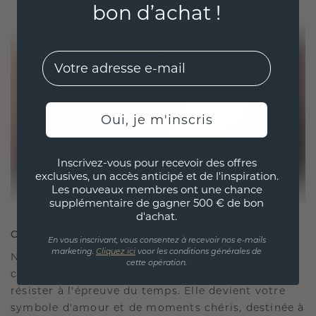
bon d’achat !
EMail
Oui, je m'inscris
Inscrivez-vous pour recevoir des offres
exclusives, un accès anticipé et de l'inspiration.
Les nouveaux membres ont une chance
supplémentaire de gagner 500 € de bon
d'achat.
CRÉÉ POUR LA CONNEXION
En vous inscrivant, vous consentez à recevoir nos e-mails
marketing.
Cliquez ici
voor les conditions générales de
Notre philosophie en matière de design est de
cette opération.
créer des liens, chaque pièce étant conçue pour
résister à l'épreuve du temps. Elle devient votre
symbole d'amour et de moments chéris, destinée à