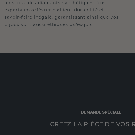
ainsi que des diamants synthétiques. Nos
experts en orfèvrerie allient durabilité et
savoir-faire inégalé, garantissant ainsi que vos
bijoux sont aussi éthiques qu'exquis.
DEMANDE SPÉCIALE
CRÉEZ LA PIÈCE DE VOS 