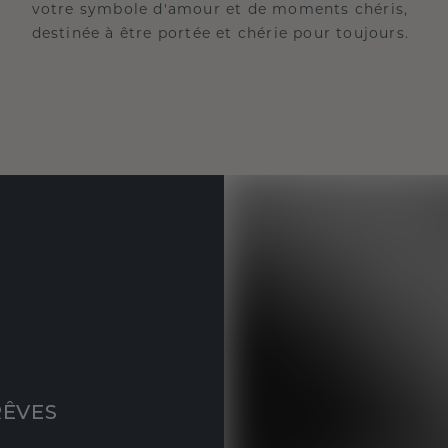
votre symbole d'amour et de moments chéris,
destinée à être portée et chérie pour toujours.
RÊVES