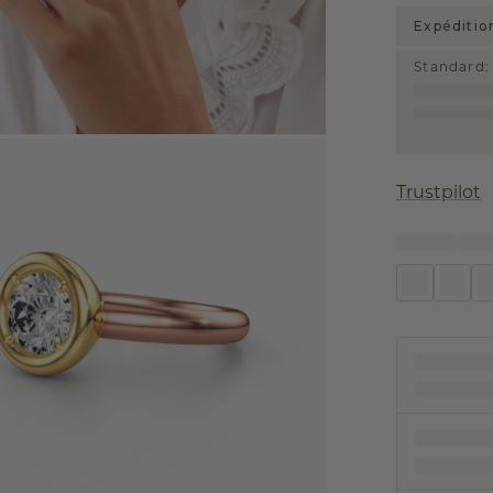
Expéditio
Standard
:
Trustpilot