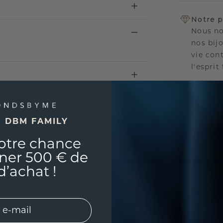
Notre p
Nous no
nos bij
vie con
l'esprit
E DBM FAMILY
UNIQU
RÉPLI
otre chance
ner 500 € de
Souhai
d’achat !
sur vou
partir 