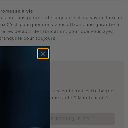
romesse à vie
us portons garants de la qualité et du savoir-faire de
oux.C'est pourquoi nous vous offrons une garantie à
tre les défauts de fabrication, pour que vous ayez
 tranquille pour toujours.
E
!
QUE 3D
tez-vous savoir à quoi ressemblerait cette bague
s et si elle est à la bonne taille ? Maintenant à
de 15 €.
COMMANDEZ UNE RÉPLIQUE 3D