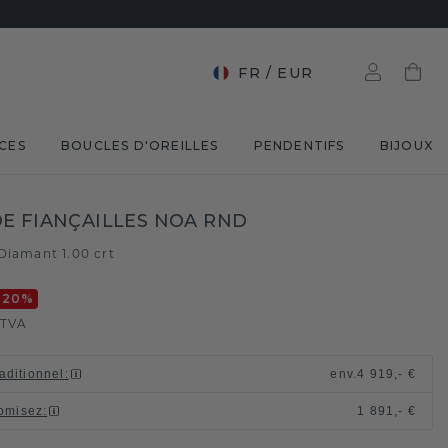
FR
/
EUR
CES
BOUCLES D'OREILLES
PENDENTIFS
BIJOUX
E FIANÇAILLES NOA RND
Diamant 1.00 crt
-20
%
 TVA
raditionnel
:
env.
4 919,- €
omisez
:
1 891,- €