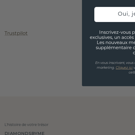
Oui, j
Inscrivez-vous p
Trustpilot
exclusives, un accès 
Les nouveaux m
supplémentaire 
En vous inscrivant, vous
marketing.
Cliquez ici
v
cet
L'histoire de votre trésor
DIAMONDSBYME