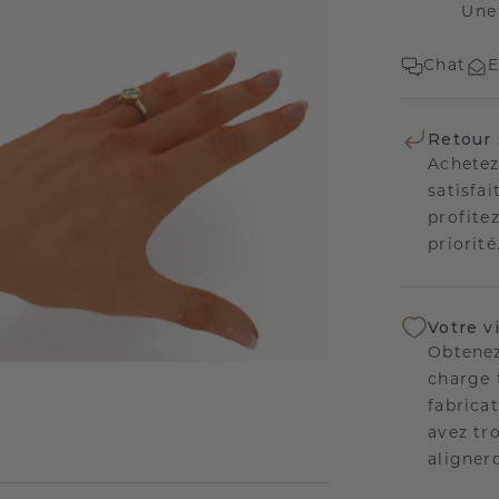
Une
Chat
E
Retour 
Achetez
satisfai
profitez
priorité
Votre v
Obtenez
charge 
fabricat
avez tr
aligner