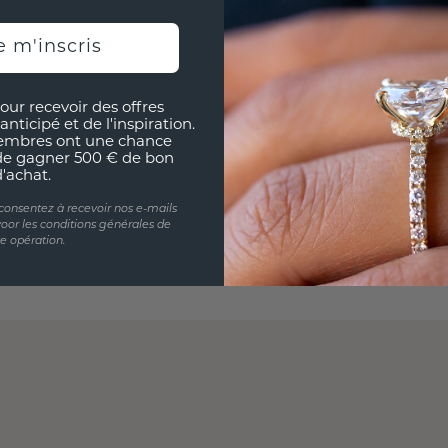
e m'inscris
our recevoir des offres
anticipé et de l'inspiration.
embres ont une chance
de gagner 500 € de bon
d'achat.
 consentez à recevoir nos e-mails
oor les conditions générales de
te opération.