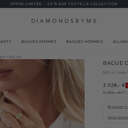
OFFRE LIMITÉE : -20 % SUR TOUTE LA COLLECTION
MANTS
BAGUES FEMMES
BAGUES HOMMES
ALLIAN
nt 1.00 crt
BAGUE D
585 or rose
/
3 028,- €
3 785,- €
HT
Bijoutier t
Vous écon