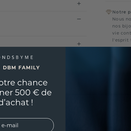
Notre p
Nous no
nos bij
vie con
l'esprit
E DBM FAMILY
UNIQU
otre chance
RÉPLI
ner 500 € de
Souhai
d’achat !
sur vou
partir 