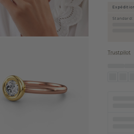
Expéditio
Standard
:
Trustpilot