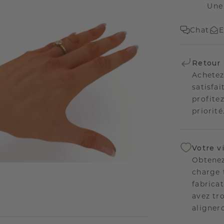
Une
Chat
E
Retour 
Achetez
satisfai
profitez
priorité
Votre v
Obtenez
charge 
fabricat
avez tr
aligner