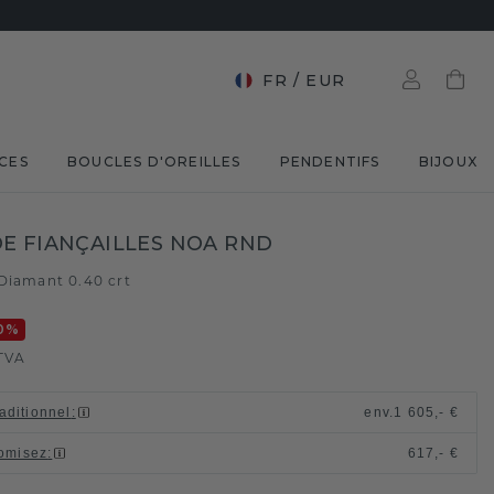
FR
/
EUR
CES
BOUCLES D'OREILLES
PENDENTIFS
BIJOUX
E FIANÇAILLES NOA RND
Diamant 0.40 crt
0
%
TVA
raditionnel
:
env.
1 605,- €
omisez
:
617,- €