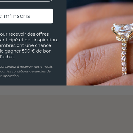
e m'inscris
our recevoir des offres
anticipé et de l'inspiration.
embres ont une chance
de gagner 500 € de bon
d'achat.
 consentez à recevoir nos e-mails
oor les conditions générales de
te opération.