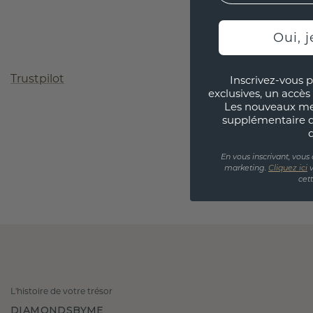
Oui, j
Trustpilot
Inscrivez-vous p
exclusives, un accès 
Les nouveaux m
supplémentaire 
En vous inscrivant, vous
marketing.
Cliquez ici
v
cet
L'histoire de votre trésor
DIAMONDSBYME