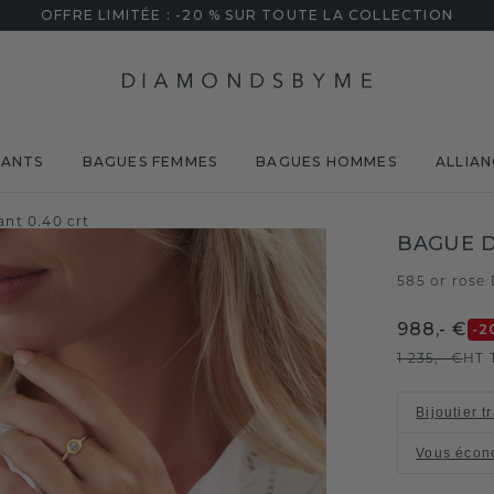
OFFRE LIMITÉE : -20 % SUR TOUTE LA COLLECTION
MANTS
BAGUES FEMMES
BAGUES HOMMES
ALLIAN
nt 0.40 crt
BAGUE D
585 or rose
/
988,- €
-2
1 235,- €
HT 
Bijoutier t
Vous écon