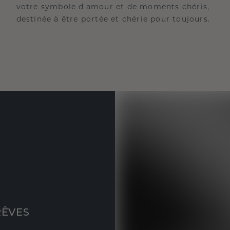
votre symbole d'amour et de moments chéris,
destinée à être portée et chérie pour toujours.
RÊVES