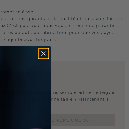
romesse à vie
us portons garants de la qualité et du savoir-faire de
oux.C'est pourquoi nous vous offrons une garantie à
tre les défauts de fabrication, pour que vous ayez
 tranquille pour toujours.
E
!
QUE 3D
tez-vous savoir à quoi ressemblerait cette bague
s et si elle est à la bonne taille ? Maintenant à
de 15 €.
COMMANDEZ UNE RÉPLIQUE 3D