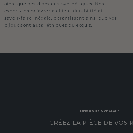
ainsi que des diamants synthétiques. Nos
experts en orfèvrerie allient durabilité et
savoir-faire inégalé, garantissant ainsi que vos
bijoux sont aussi éthiques qu'exquis.
DEMANDE SPÉCIALE
CRÉEZ LA PIÈCE DE VOS 