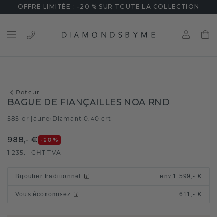
OFFRE LIMITÉE : -20 % SUR TOUTE LA COLLECTION
Retour
BAGUE DE FIANÇAILLES NOA RND
585 or jaune
Diamant 0.40 crt
/
988,- €
-20
%
1 235,- €
HT TVA
Bijoutier traditionnel
:
env.
1 599,- €
Vous économisez
:
611,- €