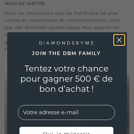
MAIN DE MAÎTRE
Nous ne choisissons que les matériaux les plus
nobles et respectueux de l'environnement, ainsi
que des diamants synthétiques. Nos experts en
orfèvrerie allient durabilité et savoir-faire inégalé,
garantissant ainsi que vos bijoux sont aussi
éthiques qu'exquis.
JOIN THE DBM FAMILY
Tentez votre chance
pour gagner 500 € de
bon d’achat !
EMail