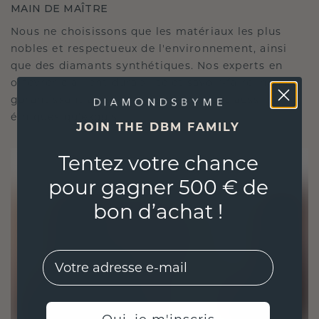
MAIN DE MAÎTRE
Nous ne choisissons que les matériaux les plus
nobles et respectueux de l'environnement, ainsi
que des diamants synthétiques. Nos experts en
orfèvrerie allient durabilité et savoir-faire inégalé,
garantissant ainsi que vos bijoux sont aussi
éthiques qu'exquis.
JOIN THE DBM FAMILY
Tentez votre chance
pour gagner 500 € de
bon d’achat !
EMail