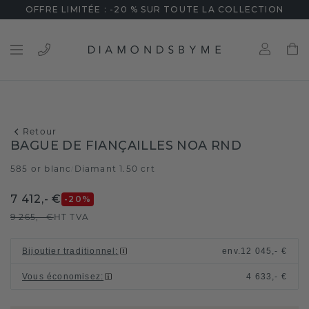
OFFRE LIMITÉE : -20 % SUR TOUTE LA COLLECTION
Retour
BAGUE DE FIANÇAILLES NOA RND
585 or blanc
Diamant 1.50 crt
/
7 412,- €
-20
%
9 265,- €
HT TVA
Bijoutier traditionnel
:
env.
12 045,- €
Vous économisez
:
4 633,- €