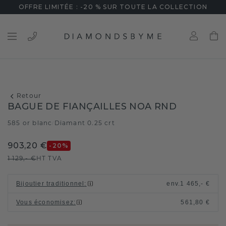
OFFRE LIMITÉE : -20 % SUR TOUTE LA COLLECTION
Retour
BAGUE DE FIANÇAILLES NOA RND
585 or blanc
Diamant 0.25 crt
/
903,20 €
-20
%
1 129,- €
HT TVA
Bijoutier traditionnel
:
env.
1 465,- €
Vous économisez
:
561,80 €