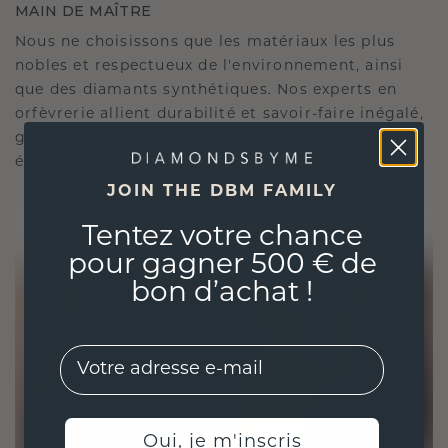
MAIN DE MAÎTRE
Nous ne choisissons que les matériaux les plus
nobles et respectueux de l'environnement, ainsi
que des diamants synthétiques. Nos experts en
orfèvrerie allient durabilité et savoir-faire inégalé,
garantissant ainsi que vos bijoux sont aussi
éthiques qu'exquis.
JOIN THE DBM FAMILY
Tentez votre chance
pour gagner 500 € de
bon d’achat !
EMail
Oui, je m'inscris