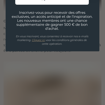
Inscrivez-vous pour recevoir des offres
exclusives, un accès anticipé et de l'inspiration.
CRÉÉ POUR LA CONNEXION
Les nouveaux membres ont une chance
supplémentaire de gagner 500 € de bon
Notre philosophie en matière de design est de
d'achat.
créer des liens, chaque pièce étant conçue pour
En vous inscrivant, vous consentez à recevoir nos e-mails
résister à l'épreuve du temps. Elle devient votre
marketing.
Cliquez ici
voor les conditions générales de
cette opération.
symbole d'amour et de moments chéris, destinée à
être portée et chérie pour toujours.