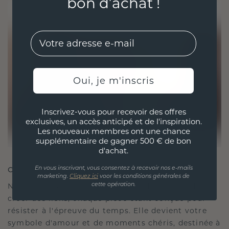
bon d’achat !
EMail
Oui, je m'inscris
Inscrivez-vous pour recevoir des offres
exclusives, un accès anticipé et de l'inspiration.
Les nouveaux membres ont une chance
supplémentaire de gagner 500 € de bon
d'achat.
CRÉÉ POUR LA CONNEXION
En vous inscrivant, vous consentez à recevoir nos e-mails
marketing.
Cliquez ici
voor les conditions générales de
Notre philosophie en matière de design est de
cette opération.
créer des liens, chaque pièce étant conçue pour
résister à l'épreuve du temps. Elle devient votre
symbole d'amour et de moments chéris, destinée à