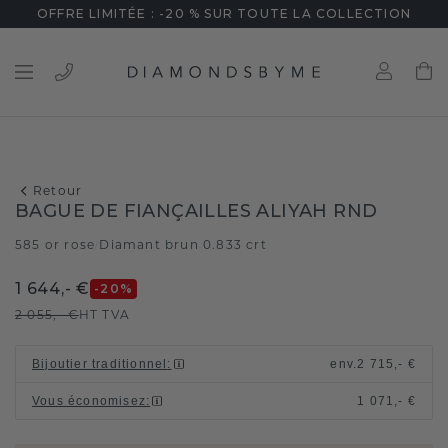
OFFRE LIMITÉE : -20 % SUR TOUTE LA COLLECTION
Retour
BAGUE DE FIANÇAILLES ALIYAH RND
585 or rose
Diamant brun 0.833 crt
/
1 644,- €
-20
%
2 055,- €
HT TVA
Bijoutier traditionnel
:
env.
2 715,- €
Vous économisez
:
1 071,- €