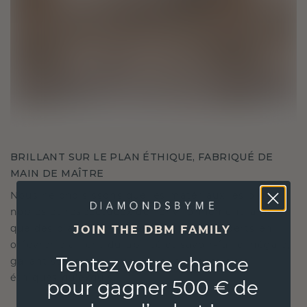
BRILLANT SUR LE PLAN ÉTHIQUE, FABRIQUÉ DE
MAIN DE MAÎTRE
Nous ne choisissons que les matériaux les plus
nobles et respectueux de l'environnement, ainsi
que des diamants synthétiques. Nos experts en
JOIN THE DBM FAMILY
orfèvrerie allient durabilité et savoir-faire inégalé,
Tentez votre chance
garantissant ainsi que vos bijoux sont aussi
éthiques qu'exquis.
pour gagner 500 € de