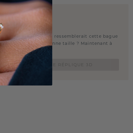
E
!
QUE 3D
tez-vous savoir à quoi ressemblerait cette bague
s et si elle est à la bonne taille ? Maintenant à
de 15 €.
COMMANDEZ UNE RÉPLIQUE 3D