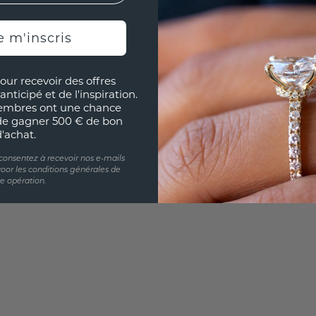
e m'inscris
UNIQU
RÉPLI
our recevoir des offres
Souhai
anticipé et de l'inspiration.
sur vou
embres ont une chance
partir 
de gagner 500 € de bon
d'achat.
 consentez à recevoir nos e-mails
oor les conditions générales de
te opération.