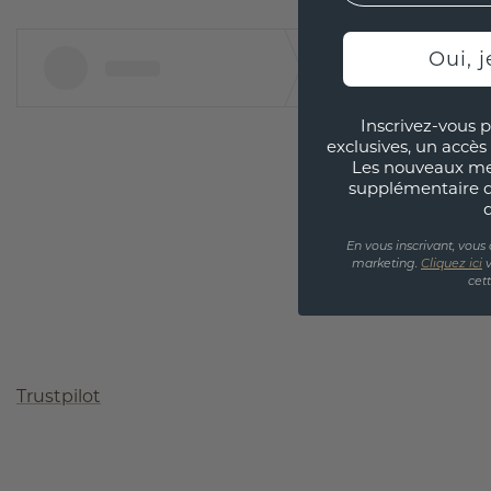
Oui, j
Inscrivez-vous p
exclusives, un accès 
Les nouveaux m
supplémentaire 
En vous inscrivant, vous
marketing.
Cliquez ici
v
cet
Trustpilot