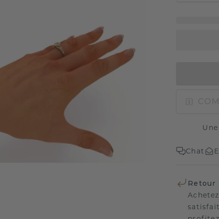
COM
Une
Chat
E
Retour 
Achetez
satisfai
profitez