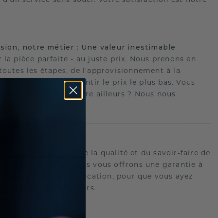
.
ision, notre métier : Une valeur inestimable
 la pièce parfaite - au juste prix. Nous prenons en
toutes les étapes, de l'approvisionnement à la
ion, afin de vous garantir le prix le plus bas. Vous
ouvé une meilleure offre ailleurs ? Nous nous
ons !
romesse à vie
us portons garants de la qualité et du savoir-faire de
oux.C'est pourquoi nous vous offrons une garantie à
tre les défauts de fabrication, pour que vous ayez
 tranquille pour toujours.