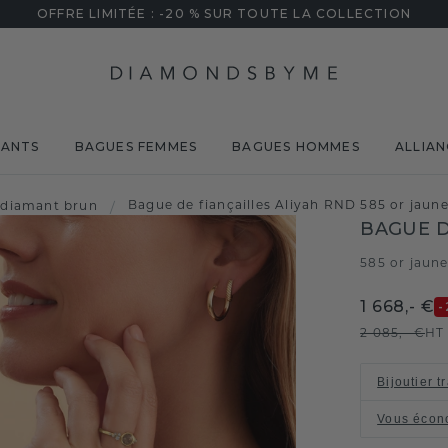
OFFRE LIMITÉE : -20 % SUR TOUTE LA COLLECTION
MANTS
BAGUES FEMMES
BAGUES HOMMES
ALLIAN
Bague de fiançailles Aliyah RND 585 or jaun
diamant brun
/
BAGUE D
585 or jaun
1 668,- €
-
2 085,- €
HT
Bijoutier t
Vous écon