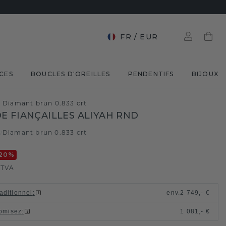
FR
/
EUR
CES
BOUCLES D'OREILLES
PENDENTIFS
BIJOUX
e Diamant brun 0.833 crt
E FIANÇAILLES ALIYAH RND
e
Diamant brun 0.833 crt
/
20
%
 TVA
raditionnel
:
env.
2 749,- €
omisez
:
1 081,- €