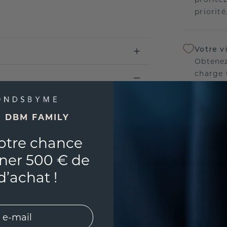
priorité
Votre v
Obtenez
charge 
fabricat
avez tr
aligner
E DBM FAMILY
otre chance
Notre p
ner 500 € de
Nous no
nos bij
d’achat !
vie con
l'esprit