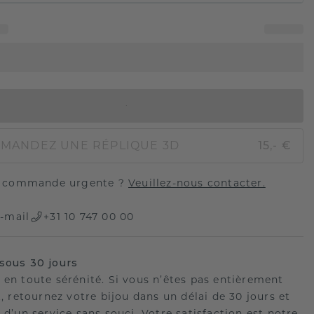
AJOUTER AU PANIER
MANDEZ UNE RÉPLIQUE 3D
15,- €
 commande urgente ?
Veuillez-nous contacter.
-mail
+31 10 747 00 00
sous 30 jours
 en toute sérénité. Si vous n’êtes pas entièrement
t, retournez votre bijou dans un délai de 30 jours et
 d’un service sans souci. Votre satisfaction est notre