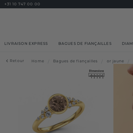
+31 10 747 00 00
LIVRAISON EXPRESS
BAGUES DE FIANÇAILLES
DIA
Retour
Home
/
Bagues de fiançailles
/
or jaune
/