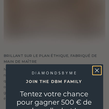
BRILLANT SUR LE PLAN ÉTHIQUE, FABRIQUÉ DE
MAIN DE MAÎTRE
Nous ne choisissons que les matériaux les plus
nobles et respectueux de l'environnement, ainsi
que des diamants synthétiques. Nos experts en
JOIN THE DBM FAMILY
orfèvrerie allient durabilité et savoir-faire inégalé,
Tentez votre chance
garantissant ainsi que vos bijoux sont aussi
éthiques qu'exquis.
pour gagner 500 € de