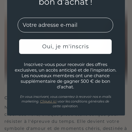
bon d’achat !
EMail
Oui, je m'inscris
Inscrivez-vous pour recevoir des offres
exclusives, un accès anticipé et de l'inspiration.
Les nouveaux membres ont une chance
supplémentaire de gagner 500 € de bon
d'achat.
CRÉÉ POUR LA CONNEXION
En vous inscrivant, vous consentez à recevoir nos e-mails
marketing.
Cliquez ici
voor les conditions générales de
Notre philosophie en matière de design est de
cette opération.
créer des liens, chaque pièce étant conçue pour
résister à l'épreuve du temps. Elle devient votre
symbole d'amour et de moments chéris, destinée à