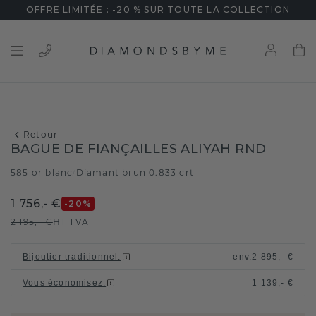
OFFRE LIMITÉE : -20 % SUR TOUTE LA COLLECTION
Retour
BAGUE DE FIANÇAILLES ALIYAH RND
585 or blanc
Diamant brun 0.833 crt
/
1 756,- €
-20
%
2 195,- €
HT TVA
Bijoutier traditionnel
:
env.
2 895,- €
Vous économisez
:
1 139,- €