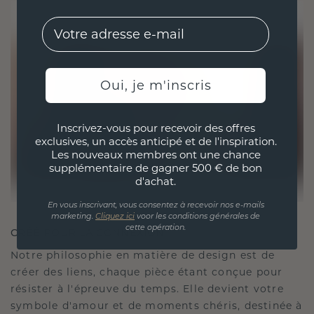
EMail
Oui, je m'inscris
Inscrivez-vous pour recevoir des offres
exclusives, un accès anticipé et de l'inspiration.
Les nouveaux membres ont une chance
supplémentaire de gagner 500 € de bon
d'achat.
En vous inscrivant, vous consentez à recevoir nos e-mails
marketing.
Cliquez ici
voor les conditions générales de
cette opération.
CRÉÉ POUR LA CONNEXION
Notre philosophie en matière de design est de
créer des liens, chaque pièce étant conçue pour
résister à l'épreuve du temps. Elle devient votre
symbole d'amour et de moments chéris, destinée à