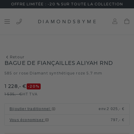
OFFRE LIMITÉE : -20 % SUR TOUTE LA COLLECTION
Retour
BAGUE DE FIANÇAILLES ALIYAH RND
585 or rose
Diamant synthétique roze 5.7 mm
/
1 228,- €
-20
%
1 535,- €
HT TVA
Bijoutier traditionnel
:
env.
2 025,- €
Vous économisez
:
797,- €