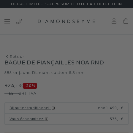
OFFRE LIMITÉE : -20 % SUR TOUTE LA COLLECTION
Retour
BAGUE DE FIANÇAILLES NOA RND
585 or jaune
Diamant custom 6.8 mm
/
924,- €
-20
%
1 155,- €
HT TVA
Bijoutier traditionnel
:
env.
1 499,- €
Vous économisez
:
575,- €