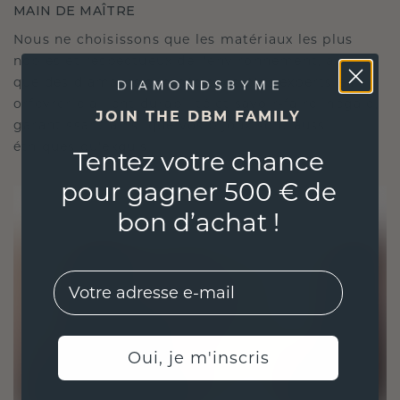
MAIN DE MAÎTRE
Nous ne choisissons que les matériaux les plus
nobles et respectueux de l'environnement, ainsi
que des diamants synthétiques. Nos experts en
orfèvrerie allient durabilité et savoir-faire inégalé,
JOIN THE DBM FAMILY
garantissant ainsi que vos bijoux sont aussi
éthiques qu'exquis.
Tentez votre chance
pour gagner 500 € de
bon d’achat !
EMail
Oui, je m'inscris