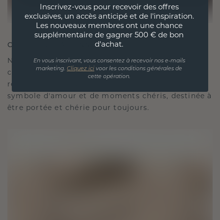
Inscrivez-vous pour recevoir des offres
exclusives, un accès anticipé et de l'inspiration.
Les nouveaux membres ont une chance
supplémentaire de gagner 500 € de bon
d'achat.
CRÉÉ POUR LA CONNEXION
Notre philosophie en matière de design est de
En vous inscrivant, vous consentez à recevoir nos e-mails
marketing.
Cliquez ici
voor les conditions générales de
créer des liens, chaque pièce étant conçue pour
cette opération.
résister à l'épreuve du temps. Elle devient votre
symbole d'amour et de moments chéris, destinée à
être portée et chérie pour toujours.