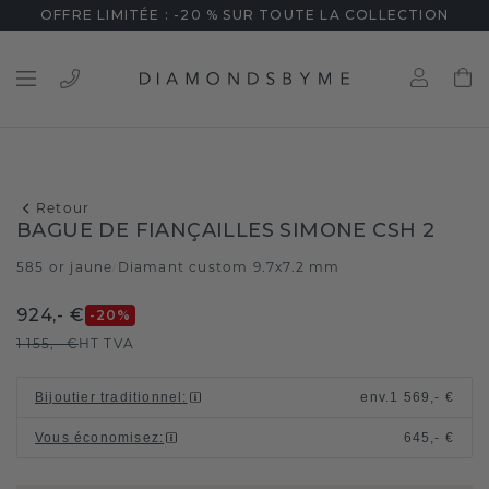
OFFRE LIMITÉE : -20 % SUR TOUTE LA COLLECTION
Retour
BAGUE DE FIANÇAILLES SIMONE CSH 2
585 or jaune
Diamant custom 9.7x7.2 mm
/
924,- €
-20
%
1 155,- €
HT TVA
Bijoutier traditionnel
:
env.
1 569,- €
Vous économisez
:
645,- €