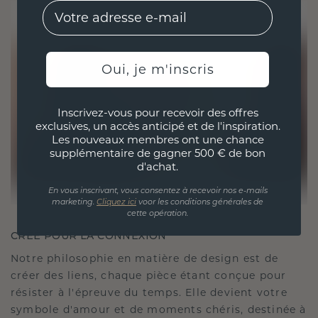
EMail
Oui, je m'inscris
Inscrivez-vous pour recevoir des offres
exclusives, un accès anticipé et de l'inspiration.
Les nouveaux membres ont une chance
supplémentaire de gagner 500 € de bon
d'achat.
En vous inscrivant, vous consentez à recevoir nos e-mails
marketing.
Cliquez ici
voor les conditions générales de
cette opération.
CRÉÉ POUR LA CONNEXION
Notre philosophie en matière de design est de
créer des liens, chaque pièce étant conçue pour
résister à l'épreuve du temps. Elle devient votre
symbole d'amour et de moments chéris, destinée à