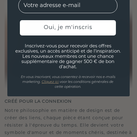
EMail
Oui, je m'inscris
Inscrivez-vous pour recevoir des offres
exclusives, un accès anticipé et de l'inspiration.
Les nouveaux membres ont une chance
supplémentaire de gagner 500 € de bon
d'achat.
En vous inscrivant, vous consentez à recevoir nos e-mails
marketing.
Cliquez ici
voor les conditions générales de
cette opération.
CRÉÉ POUR LA CONNEXION
Notre philosophie en matière de design est de
créer des liens, chaque pièce étant conçue pour
résister à l'épreuve du temps. Elle devient votre
symbole d'amour et de moments chéris, destinée à