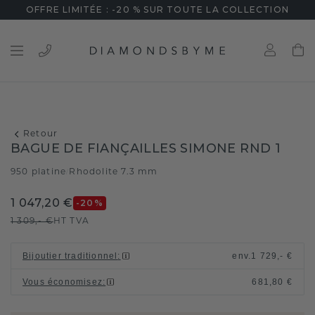
OFFRE LIMITÉE : -20 % SUR TOUTE LA COLLECTION
Retour
BAGUE DE FIANÇAILLES SIMONE RND 1
950 platine
Rhodolite 7.3 mm
/
1 047,20 €
-20
%
1 309,- €
HT TVA
Bijoutier traditionnel
:
env.
1 729,- €
Vous économisez
:
681,80 €