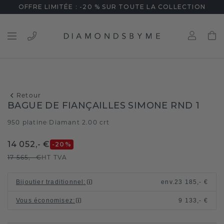
OFFRE LIMITÉE : -20 % SUR TOUTE LA COLLECTION
Retour
BAGUE DE FIANÇAILLES SIMONE RND 1
950 platine
Diamant 2.00 crt
/
14 052,- €
-20
%
17 565,- €
HT TVA
Bijoutier traditionnel
:
env.
23 185,- €
Vous économisez
:
9 133,- €