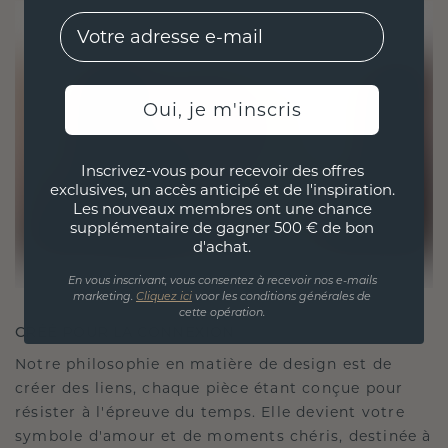
EMail
Oui, je m'inscris
Inscrivez-vous pour recevoir des offres
exclusives, un accès anticipé et de l'inspiration.
Les nouveaux membres ont une chance
supplémentaire de gagner 500 € de bon
d'achat.
En vous inscrivant, vous consentez à recevoir nos e-mails
marketing.
Cliquez ici
voor les conditions générales de
cette opération.
CRÉÉ POUR LA CONNEXION
Notre philosophie en matière de design est de
créer des liens, chaque pièce étant conçue pour
résister à l'épreuve du temps. Elle devient votre
symbole d'amour et de moments chéris, destinée à