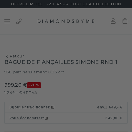
OFFRE LIMITÉE : -20 % SUR TOUTE LA COLLECTION
Retour
BAGUE DE FIANÇAILLES SIMONE RND 1
950 platine
Diamant 0.25 crt
/
999,20 €
-20
%
1 249,- €
HT TVA
Bijoutier traditionnel
:
env.
1 649,- €
Vous économisez
:
649,80 €