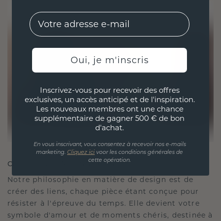
EMail
Oui, je m'inscris
Inscrivez-vous pour recevoir des offres
exclusives, un accès anticipé et de l'inspiration.
Les nouveaux membres ont une chance
supplémentaire de gagner 500 € de bon
d'achat.
En vous inscrivant, vous consentez à recevoir nos e-mails
marketing.
Cliquez ici
voor les conditions générales de
cette opération.
CRÉÉ POUR LA CONNEXION
Notre philosophie en matière de design est de
créer des liens, chaque pièce étant conçue pour
résister à l'épreuve du temps. Elle devient votre
symbole d'amour et de moments chéris, destinée à