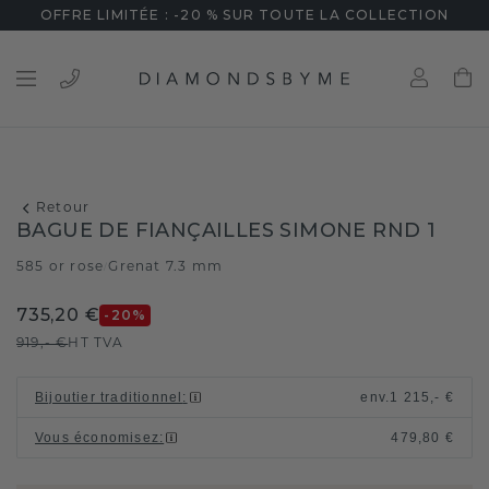
OFFRE LIMITÉE : -20 % SUR TOUTE LA COLLECTION
Retour
BAGUE DE FIANÇAILLES SIMONE RND 1
585 or rose
Grenat 7.3 mm
/
735,20 €
-20
%
919,- €
HT TVA
Bijoutier traditionnel
:
env.
1 215,- €
Vous économisez
:
479,80 €