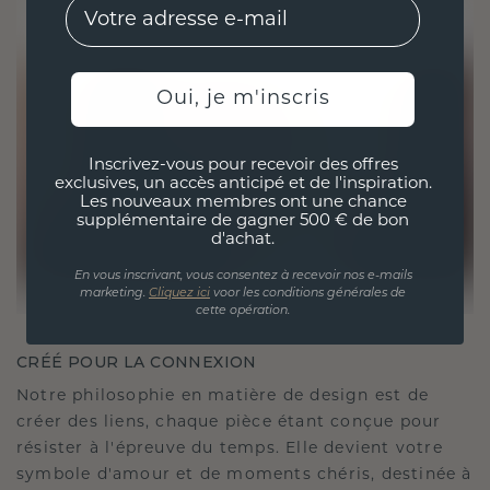
EMail
Oui, je m'inscris
Inscrivez-vous pour recevoir des offres
exclusives, un accès anticipé et de l'inspiration.
Les nouveaux membres ont une chance
supplémentaire de gagner 500 € de bon
d'achat.
En vous inscrivant, vous consentez à recevoir nos e-mails
marketing.
Cliquez ici
voor les conditions générales de
cette opération.
CRÉÉ POUR LA CONNEXION
Notre philosophie en matière de design est de
créer des liens, chaque pièce étant conçue pour
résister à l'épreuve du temps. Elle devient votre
symbole d'amour et de moments chéris, destinée à