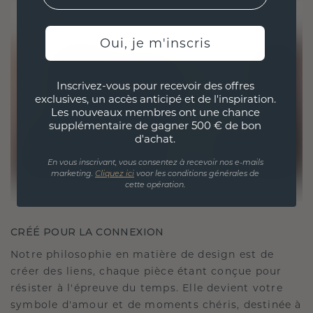
Oui, je m'inscris
Inscrivez-vous pour recevoir des offres
exclusives, un accès anticipé et de l'inspiration.
Les nouveaux membres ont une chance
supplémentaire de gagner 500 € de bon
d'achat.
En vous inscrivant, vous consentez à recevoir nos e-mails
marketing.
Cliquez ici
voor les conditions générales de
cette opération.
CRÉÉ POUR LA CONNEXION
Notre philosophie en matière de design est de
créer des liens, chaque pièce étant conçue pour
résister à l'épreuve du temps. Elle devient votre
symbole d'amour et de moments chéris, destinée à