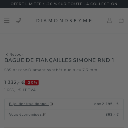
OFFRE LIMITÉE : -20 % SUR TOUTE LA COLLECTION
Retour
BAGUE DE FIANÇAILLES SIMONE RND 1
585 or rose
Diamant synthétique bleu 7.3 mm
/
1 332,- €
-20
%
1 665,- €
HT TVA
Bijoutier traditionnel
:
env.
2 195,- €
Vous économisez
:
863,- €