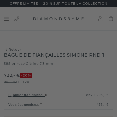
OFFRE LIMITÉE : -20 % SUR TOUTE LA COLLECTION
Retour
BAGUE DE FIANÇAILLES SIMONE RND 1
585 or rose
Citrine 7.3 mm
/
732,- €
-20
%
915,- €
HT TVA
Bijoutier traditionnel
:
env.
1 205,- €
Vous économisez
:
473,- €