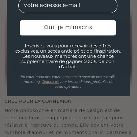
EMail
Oui, je m'inscris
Inscrivez-vous pour recevoir des offres
exclusives, un accès anticipé et de l'inspiration.
Les nouveaux membres ont une chance
supplémentaire de gagner 500 € de bon
d'achat.
En vous inscrivant, vous consentez à recevoir nos e-mails
marketing.
Cliquez ici
voor les conditions générales de
cette opération.
CRÉÉ POUR LA CONNEXION
Notre philosophie en matière de design est de
créer des liens, chaque pièce étant conçue pour
résister à l'épreuve du temps. Elle devient votre
symbole d'amour et de moments chéris, destinée à