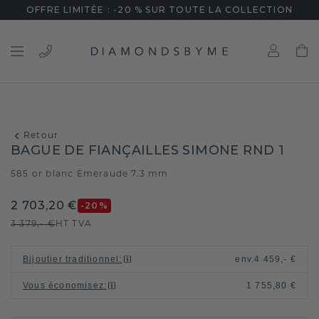
OFFRE LIMITÉE : -20 % SUR TOUTE LA COLLECTION
Retour
BAGUE DE FIANÇAILLES SIMONE RND 1
585 or blanc
Emeraude 7.3 mm
/
2 703,20 €
-20
%
3 379,- €
HT TVA
Bijoutier traditionnel
:
env.
4 459,- €
Vous économisez
:
1 755,80 €