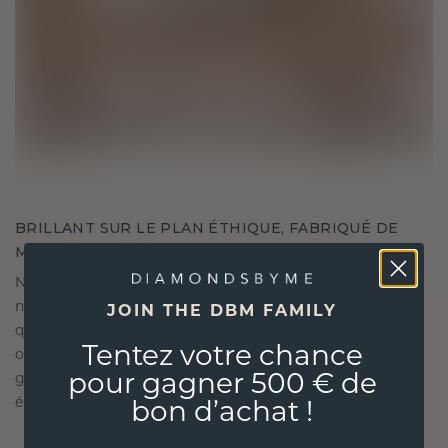
BRILLANT SUR LE PLAN ÉTHIQUE, FABRIQUÉ DE
MAIN DE MAÎTRE
Nous ne choisissons que les matériaux les plus
nobles et respectueux de l'environnement, ainsi
JOIN THE DBM FAMILY
que des diamants synthétiques. Nos experts en
Tentez votre chance
orfèvrerie allient durabilité et savoir-faire inégalé,
garantissant ainsi que vos bijoux sont aussi
pour gagner 500 € de
éthiques qu'exquis.
bon d’achat !