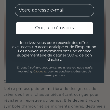
EMail
Oui, je m'inscris
Inscrivez-vous pour recevoir des offres
exclusives, un accès anticipé et de l'inspiration.
Les nouveaux membres ont une chance
supplémentaire de gagner 500 € de bon
d'achat.
En vous inscrivant, vous consentez à recevoir nos e-mails
marketing.
Cliquez ici
voor les conditions générales de
cette opération.
CRÉÉ POUR LA CONNEXION
Notre philosophie en matière de design est de
créer des liens, chaque pièce étant conçue pour
résister à l'épreuve du temps. Elle devient votre
symbole d'amour et de moments chéris, destinée à