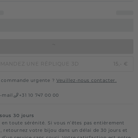
AJOUTER AU PANIER
MANDEZ UNE RÉPLIQUE 3D
15,- €
 commande urgente ?
Veuillez-nous contacter.
-mail
+31 10 747 00 00
sous 30 jours
 en toute sérénité. Si vous n’êtes pas entièrement
t, retournez votre bijou dans un délai de 30 jours et
 d’un service sans souci. Votre satisfaction est notre