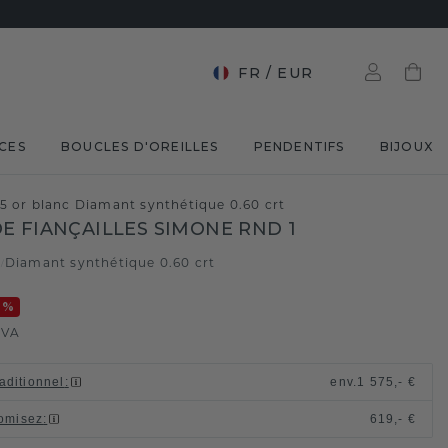
FR
/
EUR
CES
BOUCLES D'OREILLES
PENDENTIFS
BIJOUX
5 or blanc Diamant synthétique 0.60 crt
E FIANÇAILLES SIMONE RND 1
c
Diamant synthétique 0.60 crt
/
0
%
TVA
raditionnel
:
env.
1 575,- €
omisez
:
619,- €