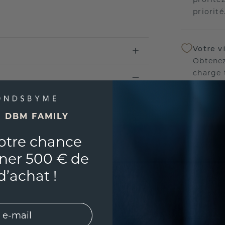
priorité
Votre v
Obtenez
charge 
fabricat
avez tr
aligner
E DBM FAMILY
otre chance
Notre p
ner 500 € de
Nous no
nos bij
d’achat !
vie con
l'esprit