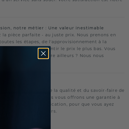
.
ision, notre métier : Une valeur inestimable
 la pièce parfaite - au juste prix. Nous prenons en
toutes les étapes, de l'approvisionnement à la
ion, afin de vous garantir le prix le plus bas. Vous
ouvé une meilleure offre ailleurs ? Nous nous
ons !
romesse à vie
us portons garants de la qualité et du savoir-faire de
oux.C'est pourquoi nous vous offrons une garantie à
tre les défauts de fabrication, pour que vous ayez
 tranquille pour toujours.