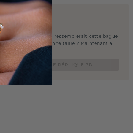
E
!
QUE 3D
tez-vous savoir à quoi ressemblerait cette bague
s et si elle est à la bonne taille ? Maintenant à
de 15 €.
COMMANDEZ UNE RÉPLIQUE 3D