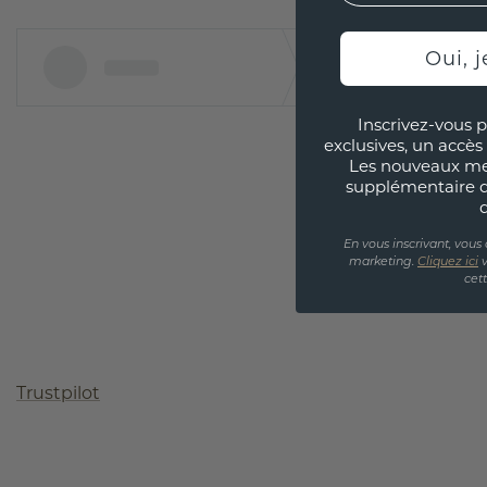
Oui, j
Inscrivez-vous p
exclusives, un accès 
Les nouveaux m
supplémentaire 
En vous inscrivant, vous
marketing.
Cliquez ici
v
cet
Trustpilot