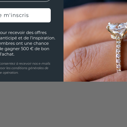
e m'inscris
UNIQU
RÉPLI
our recevoir des offres
Souhai
anticipé et de l'inspiration.
sur vou
embres ont une chance
partir 
de gagner 500 € de bon
d'achat.
 consentez à recevoir nos e-mails
oor les conditions générales de
te opération.