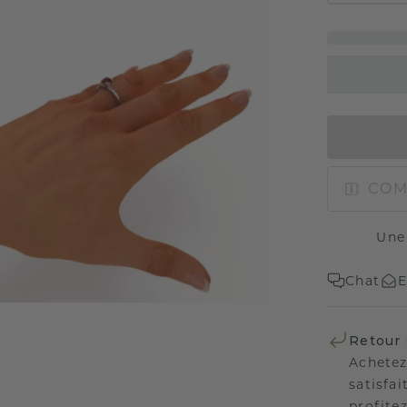
COM
Une
Chat
E
Retour 
Achetez
satisfai
profitez