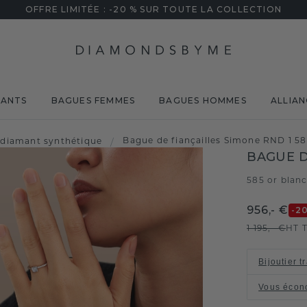
OFFRE LIMITÉE : -20 % SUR TOUTE LA COLLECTION
MANTS
BAGUES FEMMES
BAGUES HOMMES
ALLIAN
Bague de fiançailles Simone RND 1 58
diamant synthétique
/
BAGUE D
585 or blan
956,- €
-2
1 195,- €
HT 
Bijoutier t
Vous écon