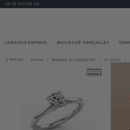
+31 10 747 00 00
LIVRAISON EXPRESS
BAGUES DE FIANÇAILLES
DIA
Retour
Home
/
Bagues de fiançailles
/
or blanc
/