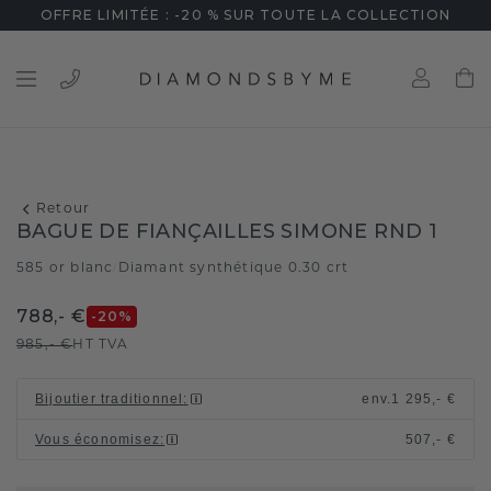
OFFRE LIMITÉE : -20 % SUR TOUTE LA COLLECTION
Retour
BAGUE DE FIANÇAILLES SIMONE RND 1
585 or blanc
Diamant synthétique 0.30 crt
/
788,- €
-20
%
985,- €
HT TVA
Bijoutier traditionnel
:
env.
1 295,- €
Vous économisez
:
507,- €