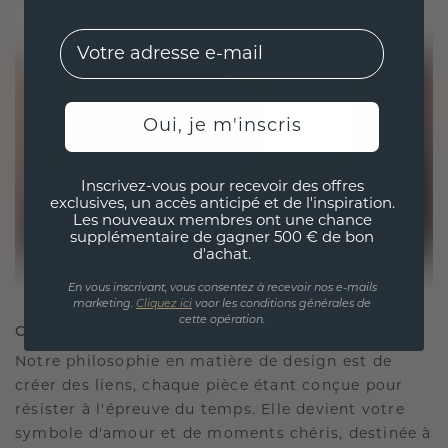
EMail
Oui, je m'inscris
Inscrivez-vous pour recevoir des offres
exclusives, un accès anticipé et de l'inspiration.
Les nouveaux membres ont une chance
supplémentaire de gagner 500 € de bon
d'achat.
En vous inscrivant, vous consentez à recevoir nos e-mails
marketing.
Cliquez ici
voor les conditions générales de
cette opération.
CRÉÉ POUR LA CONNEXION
Notre philosophie en matière de design est de
créer des liens, chaque pièce étant conçue pour
résister à l'épreuve du temps. Elle devient votre
symbole d'amour et de moments chéris, destinée à