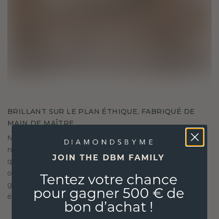
BRILLANT SUR LE PLAN ÉTHIQUE, FABRIQUÉ DE
MAIN DE MAÎTRE
Nous ne choisissons que les matériaux les plus
nobles et respectueux de l'environnement, ainsi
JOIN THE DBM FAMILY
que des diamants synthétiques. Nos experts en
orfèvrerie allient durabilité et savoir-faire inégalé,
Tentez votre chance
garantissant ainsi que vos bijoux sont aussi
pour gagner 500 € de
éthiques qu'exquis.
bon d’achat !