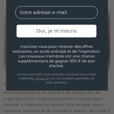
EMail
Oui, je m'inscris
Inscrivez-vous pour recevoir des offres
exclusives, un accès anticipé et de l'inspiration.
Les nouveaux membres ont une chance
supplémentaire de gagner 500 € de bon
d'achat.
En vous inscrivant, vous consentez à recevoir nos e-mails
marketing.
Cliquez ici
voor les conditions générales de
cette opération.
CRÉÉ POUR LA CONNEXION
Notre philosophie en matière de design est de
créer des liens, chaque pièce étant conçue pour
résister à l'épreuve du temps. Elle devient votre
symbole d'amour et de moments chéris, destinée à