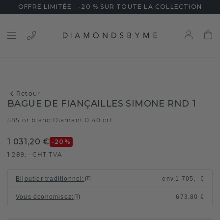
OFFRE LIMITÉE : -20 % SUR TOUTE LA COLLECTION
Retour
BAGUE DE FIANÇAILLES SIMONE RND 1
585 or blanc
Diamant 0.40 crt
/
1 031,20 €
-20
%
1 289,- €
HT TVA
Bijoutier traditionnel
:
env.
1 705,- €
Vous économisez
:
673,80 €