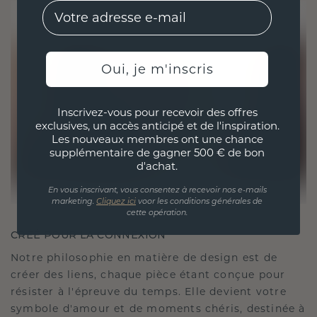
EMail
Oui, je m'inscris
Inscrivez-vous pour recevoir des offres
exclusives, un accès anticipé et de l'inspiration.
Les nouveaux membres ont une chance
supplémentaire de gagner 500 € de bon
d'achat.
En vous inscrivant, vous consentez à recevoir nos e-mails
marketing.
Cliquez ici
voor les conditions générales de
cette opération.
CRÉÉ POUR LA CONNEXION
Notre philosophie en matière de design est de
créer des liens, chaque pièce étant conçue pour
résister à l'épreuve du temps. Elle devient votre
symbole d'amour et de moments chéris, destinée à