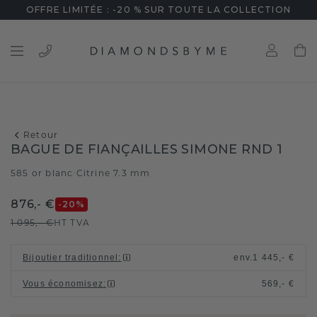
OFFRE LIMITÉE : -20 % SUR TOUTE LA COLLECTION
Retour
BAGUE DE FIANÇAILLES SIMONE RND 1
585 or blanc
Citrine 7.3 mm
/
876,- €
-20
%
1 095,- €
HT TVA
Bijoutier traditionnel
:
env.
1 445,- €
Vous économisez
:
569,- €