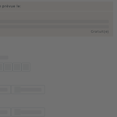
n prévue le:
Gratuit(e)