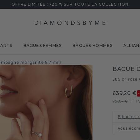
OFFRE LIMITÉE : -20 % SUR TOUTE LA COLLECTION
MANTS
BAGUES FEMMES
BAGUES HOMMES
ALLIAN
Champagne morganite 5.7 mm
BAGUE D
585 or rose
/
639,20 €
799,- €
HT T
Bijoutier t
Vous écon