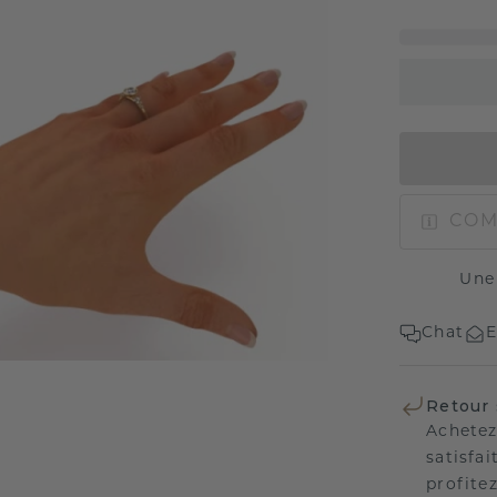
COM
Une
Chat
E
Retour 
Achetez
satisfai
profitez