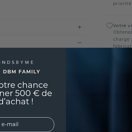
priorité
Votre v
Obtenez
charge 
fabricat
avez tr
aligner
E DBM FAMILY
Notre p
otre chance
Nous no
ner 500 € de
nos bij
d’achat !
vie con
l'esprit