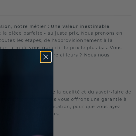
.
ision, notre métier : Une valeur inestimable
 la pièce parfaite - au juste prix. Nous prenons en
toutes les étapes, de l'approvisionnement à la
ion, afin de vous garantir le prix le plus bas. Vous
ouvé une meilleure offre ailleurs ? Nous nous
ons !
romesse à vie
us portons garants de la qualité et du savoir-faire de
oux.C'est pourquoi nous vous offrons une garantie à
tre les défauts de fabrication, pour que vous ayez
 tranquille pour toujours.