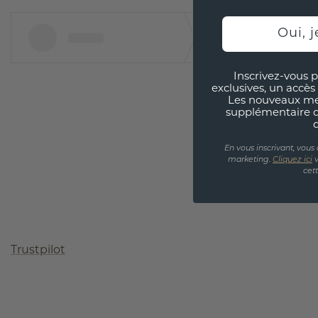
Oui, j
Inscrivez-vous p
exclusives, un accès 
Les nouveaux m
supplémentaire 
En vous inscrivant, vous
marketing.
Cliquez ici
v
cet
Trustpilot