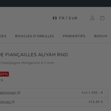
FR
/
EUR
CES
BOUCLES D'OREILLES
PENDENTIFS
BIJOUX
E FIANÇAILLES ALIYAH RND
Champagne morganite 5.7 mm
-20
%
VA
raditionnel
:
env.
1 055,- €
omisez
:
415,80 €