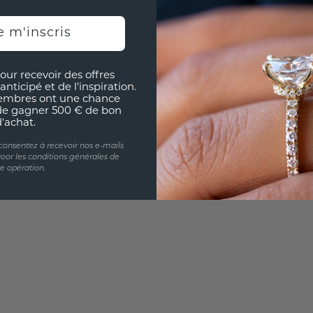
e m'inscris
UNIQU
RÉPLI
our recevoir des offres
Souhai
anticipé et de l'inspiration.
sur vou
embres ont une chance
de gagner 500 € de bon
partir 
d'achat.
 consentez à recevoir nos e-mails
oor les conditions générales de
te opération.