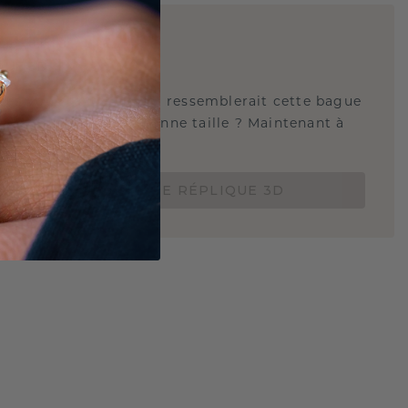
E
!
QUE 3D
tez-vous savoir à quoi ressemblerait cette bague
s et si elle est à la bonne taille ? Maintenant à
de 15 €.
COMMANDEZ UNE RÉPLIQUE 3D