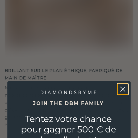
BRILLANT SUR LE PLAN ÉTHIQUE, FABRIQUÉ DE
MAIN DE MAÎTRE
Nous ne choisissons que les matériaux les plus
nobles et respectueux de l'environnement, ainsi
que des diamants synthétiques. Nos experts en
JOIN THE DBM FAMILY
orfèvrerie allient durabilité et savoir-faire inégalé,
Tentez votre chance
garantissant ainsi que vos bijoux sont aussi
éthiques qu'exquis.
pour gagner 500 € de