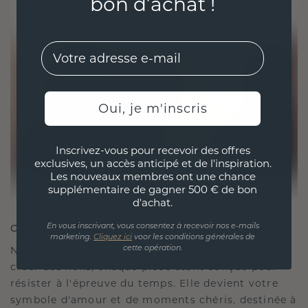
bon d’achat !
EMail
Oui, je m'inscris
Inscrivez-vous pour recevoir des offres
exclusives, un accès anticipé et de l'inspiration.
Les nouveaux membres ont une chance
supplémentaire de gagner 500 € de bon
d'achat.
CRÉÉ POUR LA CONNEXION
En vous inscrivant, vous consentez à recevoir nos e-mails
marketing.
Cliquez ici
voor les conditions générales de
Notre philosophie en matière de design est de
cette opération.
créer des liens, chaque pièce étant conçue pour
résister à l'épreuve du temps. Elle devient votre
symbole d'amour et de moments chéris, destinée à