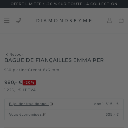
OFFRE LIMITÉE : -20 % SUR TOUTE LA COLLECTION
Retour
BAGUE DE FIANÇAILLES EMMA PER
950 platine
Grenat 8x6 mm
/
980,- €
-20
%
1 225,- €
HT TVA
Bijoutier traditionnel
:
env.
1 615,- €
Vous économisez
:
635,- €