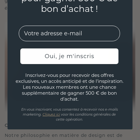
garantissant ainsi que vos bijoux sont aussi
bon d’achat !
éthiques qu'exquis.
EMail
Oui, je m'inscris
Inscrivez-vous pour recevoir des offres
exclusives, un accès anticipé et de l'inspiration.
Les nouveaux membres ont une chance
supplémentaire de gagner 500 € de bon
d'achat.
En vous inscrivant, vous consentez à recevoir nos e-mails
marketing.
Cliquez ici
voor les conditions générales de
cette opération.
CRÉÉ POUR LA CONNEXION
Notre philosophie en matière de design est de