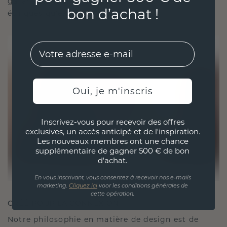
garantissant ainsi que vos bijoux sont aussi
bon d’achat !
éthiques qu'exquis.
EMail
Oui, je m'inscris
Inscrivez-vous pour recevoir des offres
exclusives, un accès anticipé et de l'inspiration.
Les nouveaux membres ont une chance
supplémentaire de gagner 500 € de bon
d'achat.
En vous inscrivant, vous consentez à recevoir nos e-mails
marketing.
Cliquez ici
voor les conditions générales de
cette opération.
CRÉÉ POUR LA CONNEXION
Notre philosophie en matière de design est de