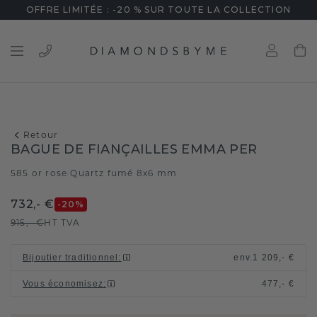
OFFRE LIMITÉE : -20 % SUR TOUTE LA COLLECTION
Retour
BAGUE DE FIANÇAILLES EMMA PER
585 or rose
Quartz fumé 8x6 mm
/
732,- €
-20
%
915,- €
HT TVA
Bijoutier traditionnel
:
env.
1 209,- €
Vous économisez
:
477,- €