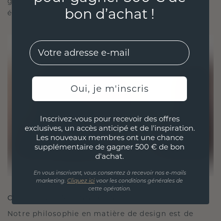
garantissant ainsi que vos bijoux sont aussi
bon d’achat !
éthiques qu'exquis.
EMail
Oui, je m'inscris
Inscrivez-vous pour recevoir des offres
exclusives, un accès anticipé et de l'inspiration.
Les nouveaux membres ont une chance
supplémentaire de gagner 500 € de bon
d'achat.
En vous inscrivant, vous consentez à recevoir nos e-mails
marketing.
Cliquez ici
voor les conditions générales de
cette opération.
CRÉÉ POUR LA CONNEXION
Notre philosophie en matière de design est de