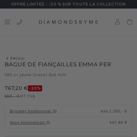
OFFRE LIMITÉE : -20 % SUR TOUTE LA COLLECTION
Retour
BAGUE DE FIANÇAILLES EMMA PER
585 or jaune
Grenat 8x6 mm
/
767,20 €
-20
%
959,- €
HT TVA
Bijoutier traditionnel
:
env.
1 265,- €
Vous économisez
:
497,80 €