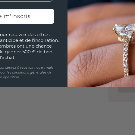
l'esprit
e m'inscris
our recevoir des offres
UNIQU
anticipé et de l'inspiration.
RÉPLI
embres ont une chance
de gagner 500 € de bon
d'achat.
Souhai
sur vou
 consentez à recevoir nos e-mails
partir 
oor les conditions générales de
te opération.