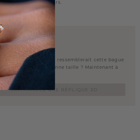
 tranquille pour toujours.
E
!
QUE 3D
tez-vous savoir à quoi ressemblerait cette bague
s et si elle est à la bonne taille ? Maintenant à
de 15 €.
COMMANDEZ UNE RÉPLIQUE 3D