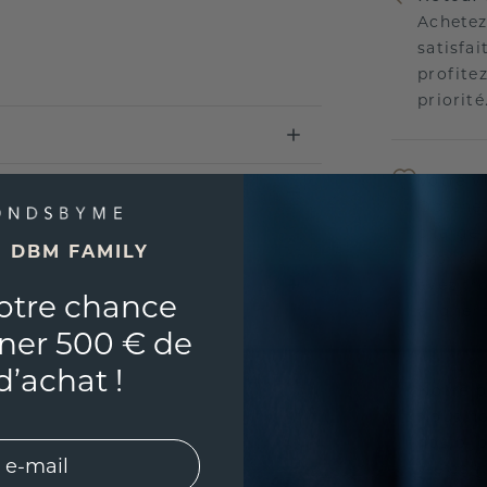
Achetez
satisfai
profitez
priorité
Votre v
Obtenez
charge 
E DBM FAMILY
fabricat
avez tr
otre chance
aligner
ner 500 € de
d’achat !
Notre p
Nous no
nos bij
vie con