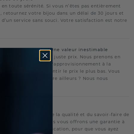
 en toute sérénité. Si vous n’êtes pas entièrement
t, retournez votre bijou dans un délai de 30 jours et
 d’un service sans souci. Votre satisfaction est notre
.
ision, notre métier : Une valeur inestimable
 la pièce parfaite - au juste prix. Nous prenons en
toutes les étapes, de l'approvisionnement à la
ion, afin de vous garantir le prix le plus bas. Vous
ouvé une meilleure offre ailleurs ? Nous nous
ons !
romesse à vie
us portons garants de la qualité et du savoir-faire de
oux.C'est pourquoi nous vous offrons une garantie à
tre les défauts de fabrication, pour que vous ayez