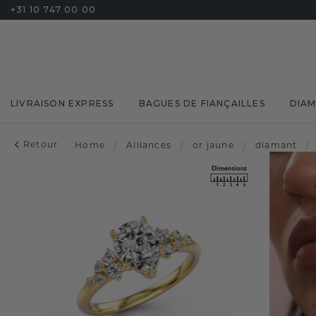
+31 10 747 00 00
LIVRAISON EXPRESS
BAGUES DE FIANÇAILLES
DIA
Retour
Home
/
Alliances
/
or jaune
/
diamant
/