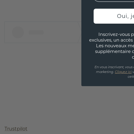
Oui, j
Inscrivez-vous p
exclusives, un accès 
Les nouveaux m
supplémentaire 
En vous inscrivant, vous
marketing.
Cliquez ici
v
cet
Trustpilot