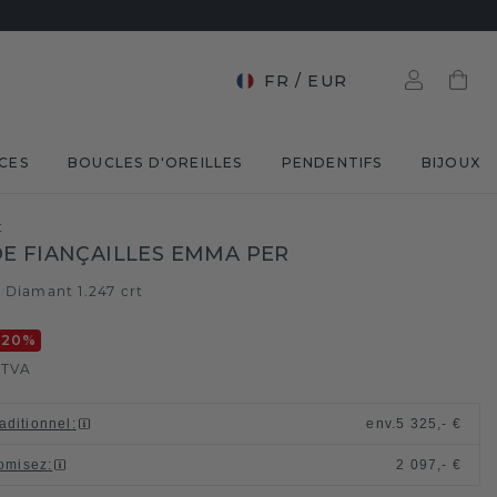
FR
/
EUR
CES
BOUCLES D'OREILLES
PENDENTIFS
BIJOUX
t
E FIANÇAILLES EMMA PER
e
Diamant 1.247 crt
/
-20
%
 TVA
raditionnel
:
env.
5 325,- €
omisez
:
2 097,- €