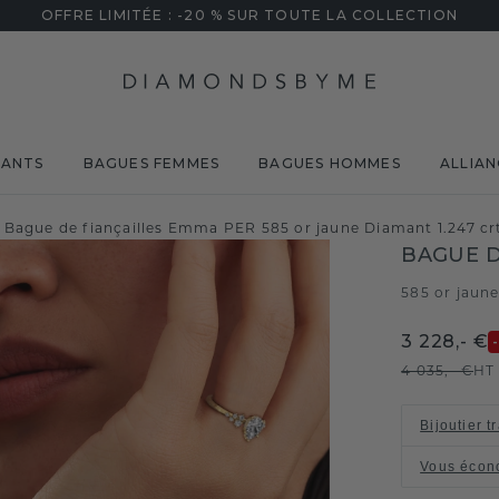
OFFRE LIMITÉE : -20 % SUR TOUTE LA COLLECTION
MANTS
BAGUES FEMMES
BAGUES HOMMES
ALLIAN
Bague de fiançailles Emma PER 585 or jaune Diamant 1.247 cr
BAGUE D
585 or jaun
3 228,- €
4 035,- €
HT
Bijoutier t
Vous écon