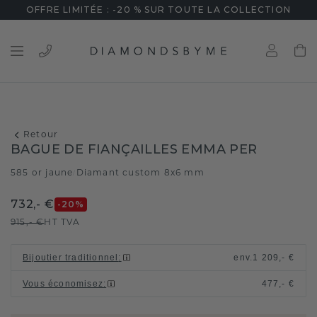
OFFRE LIMITÉE : -20 % SUR TOUTE LA COLLECTION
Retour
BAGUE DE FIANÇAILLES EMMA PER
585 or jaune
Diamant custom 8x6 mm
/
732,- €
-20
%
915,- €
HT TVA
Bijoutier traditionnel
:
env.
1 209,- €
Vous économisez
:
477,- €