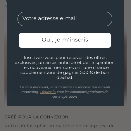
garantissant ainsi que vos bijoux sont aussi
éthiques qu'exquis.
EMail
Oui, je m'inscris
Inscrivez-vous pour recevoir des offres
exclusives, un accès anticipé et de l'inspiration.
Les nouveaux membres ont une chance
supplémentaire de gagner 500 € de bon
d'achat.
En vous inscrivant, vous consentez à recevoir nos e-mails
marketing.
Cliquez ici
voor les conditions générales de
cette opération.
CRÉÉ POUR LA CONNEXION
Notre philosophie en matière de design est de