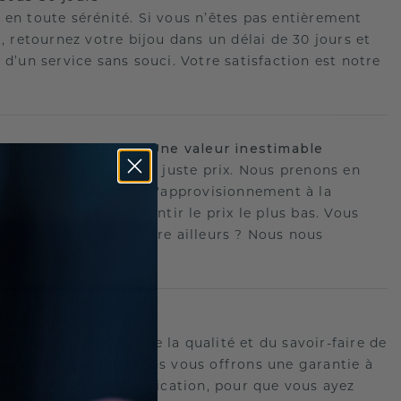
 en toute sérénité. Si vous n’êtes pas entièrement
t, retournez votre bijou dans un délai de 30 jours et
 d’un service sans souci. Votre satisfaction est notre
.
ision, notre métier : Une valeur inestimable
 la pièce parfaite - au juste prix. Nous prenons en
toutes les étapes, de l'approvisionnement à la
ion, afin de vous garantir le prix le plus bas. Vous
ouvé une meilleure offre ailleurs ? Nous nous
ons !
romesse à vie
us portons garants de la qualité et du savoir-faire de
oux.C'est pourquoi nous vous offrons une garantie à
tre les défauts de fabrication, pour que vous ayez