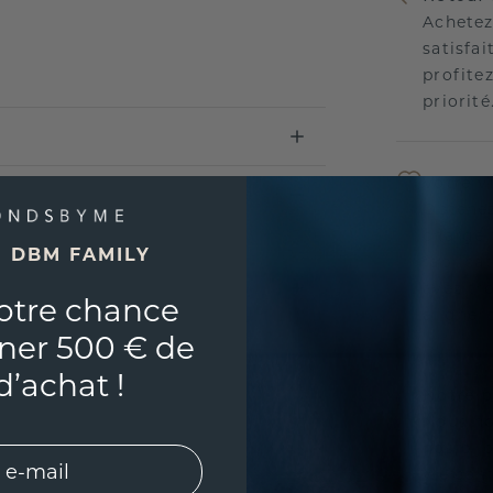
Achetez
satisfai
profitez
priorité
Votre v
Obtenez
charge 
E DBM FAMILY
fabricat
avez tr
otre chance
aligner
ner 500 € de
d’achat !
Notre p
Nous no
nos bij
vie con