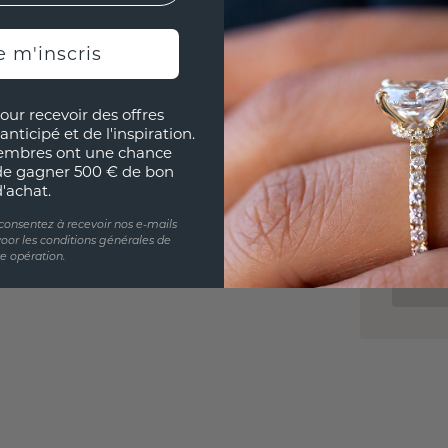
l'esprit
e m'inscris
our recevoir des offres
UNIQU
anticipé et de l'inspiration.
RÉPLI
embres ont une chance
de gagner 500 € de bon
d'achat.
Souhai
sur vou
 consentez à recevoir nos e-mails
partir 
oor les conditions générales de
te opération.