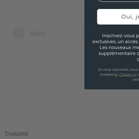
Oui, j
Inscrivez-vous p
exclusives, un accès 
Les nouveaux m
supplémentaire 
En vous inscrivant, vous
marketing.
Cliquez ici
v
cet
Trustpilot