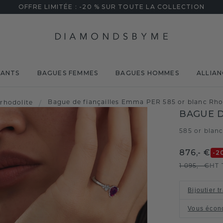
OFFRE LIMITÉE : -20 % SUR TOUTE LA COLLECTION
MANTS
BAGUES FEMMES
BAGUES HOMMES
ALLIAN
Bague de fiançailles Emma PER 585 or blanc Rh
rhodolite
/
BAGUE D
585 or blan
876,- €
-2
1 095,- €
HT 
Bijoutier t
Vous écon