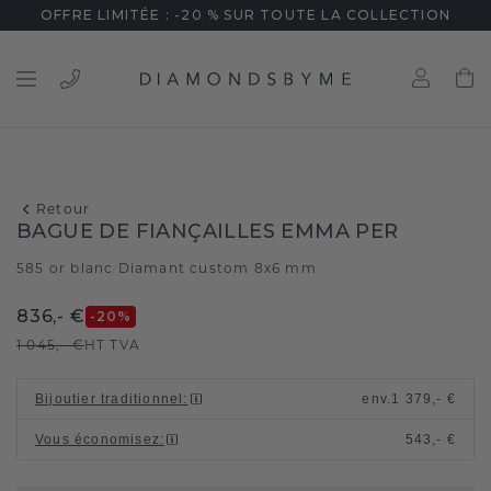
OFFRE LIMITÉE : -20 % SUR TOUTE LA COLLECTION
Retour
BAGUE DE FIANÇAILLES EMMA PER
585 or blanc
Diamant custom 8x6 mm
/
836,- €
-20
%
1 045,- €
HT TVA
Bijoutier traditionnel
:
env.
1 379,- €
Vous économisez
:
543,- €