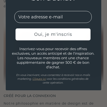
garantissant ainsi que vos bijoux sont aussi
éthiques qu'exquis.
EMail
Oui, je m'inscris
Inscrivez-vous pour recevoir des offres
exclusives, un accès anticipé et de l'inspiration.
Les nouveaux membres ont une chance
supplémentaire de gagner 500 € de bon
d'achat.
En vous inscrivant, vous consentez à recevoir nos e-mails
marketing.
Cliquez ici
voor les conditions générales de
cette opération.
CRÉÉ POUR LA CONNEXION
Notre philosophie en matière de design est de