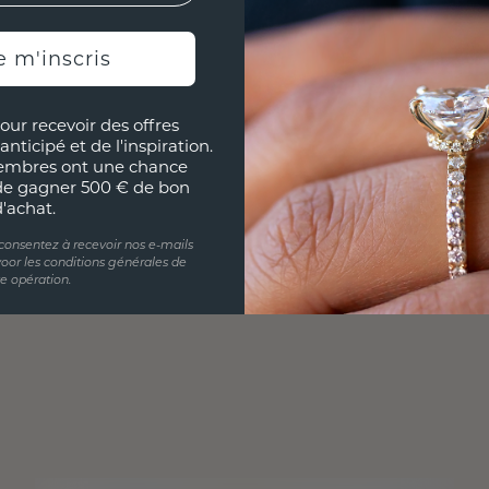
e m'inscris
our recevoir des offres
anticipé et de l'inspiration.
embres ont une chance
de gagner 500 € de bon
d'achat.
 consentez à recevoir nos e-mails
oor les conditions générales de
te opération.