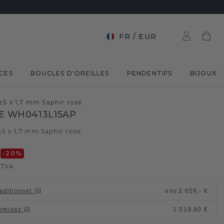
FR
/
EUR
CES
BOUCLES D'OREILLES
PENDENTIFS
BIJOUX
±5 x 1,7 mm Saphir rose
E WH0413L15AP
±5 x 1,7 mm
Saphir rose
/
€
-20
%
 TVA
raditionnel
:
env.
2 659,- €
omisez
:
1 019,80 €