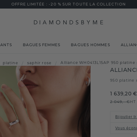
OFFRE LIMITÉE : -20 % SUR TOUTE LA COLLECTION
MANTS
BAGUES FEMMES
BAGUES HOMMES
ALLIAN
Alliance WH0413L15AP 950 platine 
platine
/
saphir rose
/
ALLIANC
950 platine 
1 639,20 
2 049,- €
HT
Bijoutier t
Vous écon