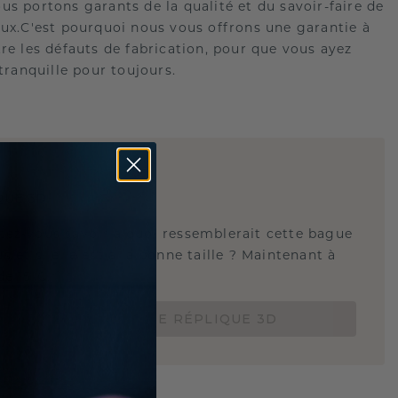
us portons garants de la qualité et du savoir-faire de
oux.C'est pourquoi nous vous offrons une garantie à
tre les défauts de fabrication, pour que vous ayez
 tranquille pour toujours.
E
!
QUE 3D
tez-vous savoir à quoi ressemblerait cette bague
s et si elle est à la bonne taille ? Maintenant à
de 15 €.
COMMANDEZ UNE RÉPLIQUE 3D