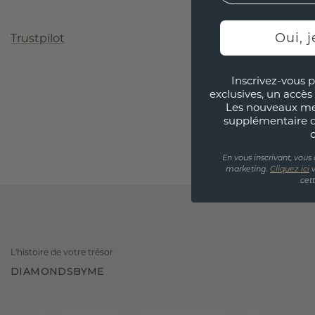
Oui, j
Trustpilot
Inscrivez-vous p
exclusives, un accès 
Les nouveaux m
supplémentaire 
En vous inscrivant, vous
marketing.
Cliquez ici
v
cet
L'histoire de votre trésor
DIAMONDSBYME