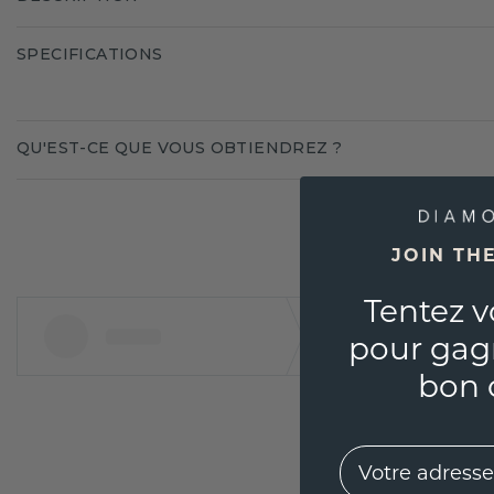
SPECIFICATIONS
QU'EST-CE QUE VOUS OBTIENDREZ ?
JOIN TH
Tentez v
pour gag
bon 
EMail