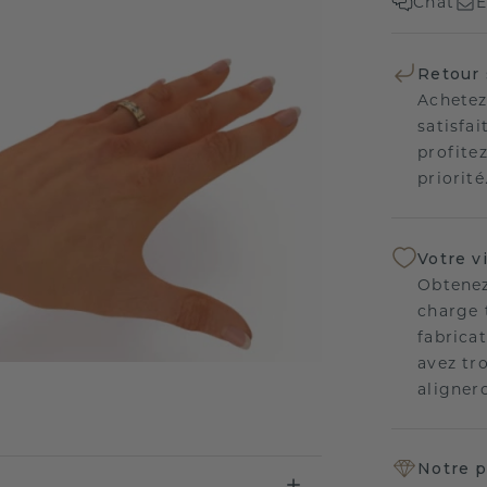
Chat
E
Retour 
Achetez
satisfai
profitez
priorité
Votre v
Obtenez
charge 
fabricat
avez tr
aligner
Notre p