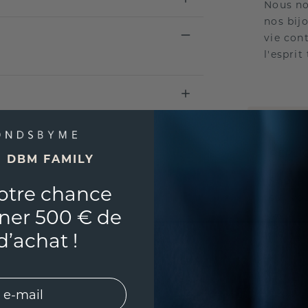
Nous no
nos bij
vie con
l'esprit
UNIQU
RÉPLI
E DBM FAMILY
Souhai
otre chance
sur vou
ner 500 € de
partir 
d’achat !