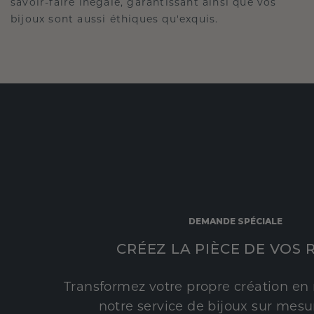
savoir-faire inégalé, garantissant ainsi que vos
bijoux sont aussi éthiques qu'exquis.
DEMANDE SPÉCIALE
CRÉEZ LA PIÈCE DE VOS 
Transformez votre propre création en 
notre service de bijoux sur mesur