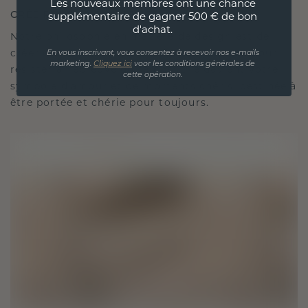
Les nouveaux membres ont une chance
CRÉÉ POUR LA CONNEXION
supplémentaire de gagner 500 € de bon
d'achat.
Notre philosophie en matière de design est de
créer des liens, chaque pièce étant conçue pour
En vous inscrivant, vous consentez à recevoir nos e-mails
marketing.
Cliquez ici
voor les conditions générales de
résister à l'épreuve du temps. Elle devient votre
cette opération.
symbole d'amour et de moments chéris, destinée à
être portée et chérie pour toujours.