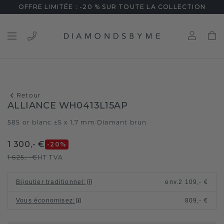
OFFRE LIMITÉE : -20 % SUR TOUTE LA COLLECTION
Retour
ALLIANCE WH0413L15AP
585 or blanc ±5 x 1,7 mm
Diamant brun
/
1 300,- €
-20
%
1 625,- €
HT TVA
Bijoutier traditionnel
:
env.
2 109,- €
Vous économisez
:
809,- €