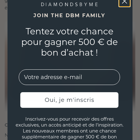
garantissant ainsi que vos bijoux sont aussi
éthiques qu'exquis.
JOIN THE DBM FAMILY
Tentez votre chance
pour gagner 500 € de
bon d’achat !
EMail
Oui, je m'inscris
Inscrivez-vous pour recevoir des offres
exclusives, un accès anticipé et de l'inspiration.
CRÉÉ POUR LA CONNEXION
Les nouveaux membres ont une chance
Notre philosophie en matière de design est de
supplémentaire de gagner 500 € de bon