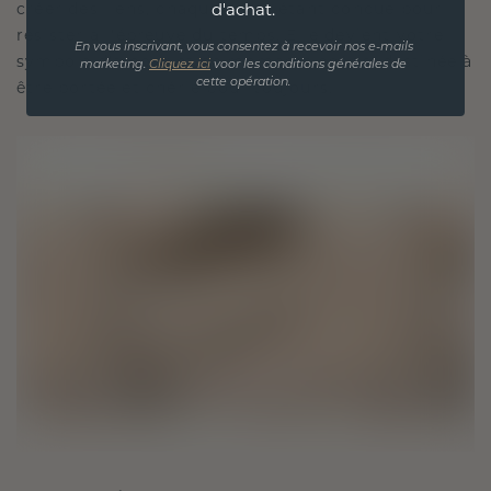
d'achat.
créer des liens, chaque pièce étant conçue pour
résister à l'épreuve du temps. Elle devient votre
En vous inscrivant, vous consentez à recevoir nos e-mails
symbole d'amour et de moments chéris, destinée à
marketing.
Cliquez ici
voor les conditions générales de
cette opération.
être portée et chérie pour toujours.