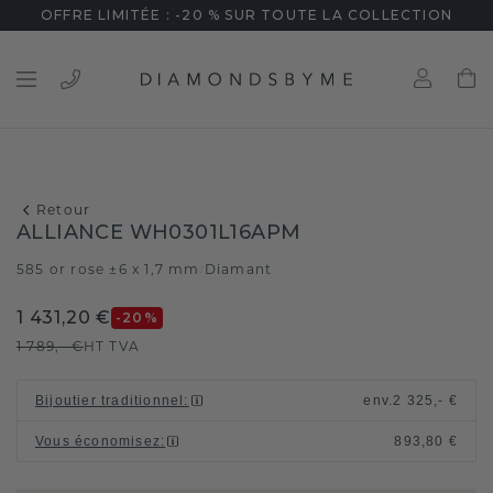
OFFRE LIMITÉE : -20 % SUR TOUTE LA COLLECTION
Retour
ALLIANCE WH0301L16APM
585 or rose ±6 x 1,7 mm
Diamant
/
1 431,20 €
-20
%
1 789,- €
HT TVA
Bijoutier traditionnel
:
env.
2 325,- €
Vous économisez
:
893,80 €