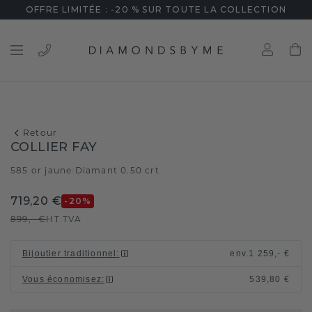
OFFRE LIMITÉE : -20 % SUR TOUTE LA COLLECTION
Retour
COLLIER FAY
585 or jaune
Diamant 0.50 crt
/
719,20 €
-20
%
899,- €
HT TVA
Bijoutier traditionnel
:
env.
1 259,- €
Vous économisez
:
539,80 €