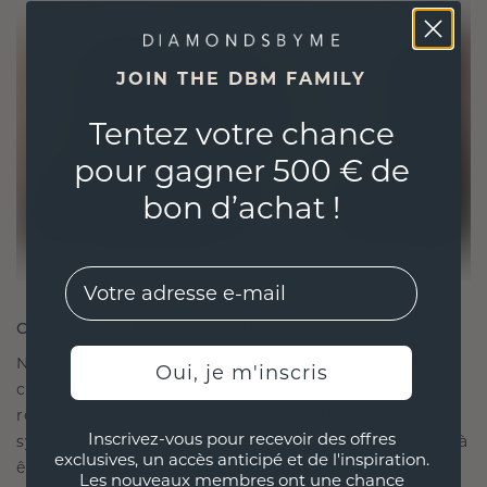
JOIN THE DBM FAMILY
Tentez votre chance
pour gagner 500 € de
bon d’achat !
EMail
CRÉÉ POUR LA CONNEXION
Notre philosophie en matière de design est de
Oui, je m'inscris
créer des liens, chaque pièce étant conçue pour
résister à l'épreuve du temps. Elle devient votre
Inscrivez-vous pour recevoir des offres
symbole d'amour et de moments chéris, destinée à
exclusives, un accès anticipé et de l'inspiration.
être portée et chérie pour toujours.
Les nouveaux membres ont une chance