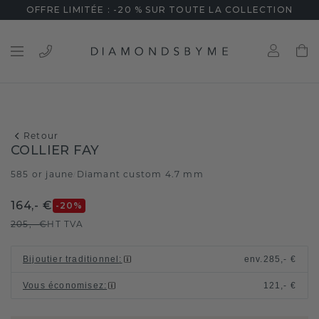
OFFRE LIMITÉE : -20 % SUR TOUTE LA COLLECTION
Retour
COLLIER FAY
585 or jaune
Diamant custom 4.7 mm
/
164,- €
-20
%
205,- €
HT TVA
Bijoutier traditionnel
:
env.
285,- €
Vous économisez
:
121,- €