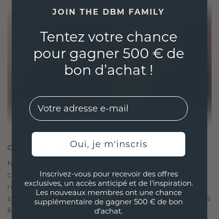
JOIN THE DBM FAMILY
Tentez votre chance
pour gagner 500 € de
bon d’achat !
EMail
Oui, je m'inscris
CRÉÉ POUR LA CONNEXION
Notre philosophie en matière de design est de
Inscrivez-vous pour recevoir des offres
créer des liens, chaque pièce étant conçue pour
exclusives, un accès anticipé et de l'inspiration.
résister à l'épreuve du temps. Elle devient votre
Les nouveaux membres ont une chance
symbole d'amour et de moments chéris, destinée à
supplémentaire de gagner 500 € de bon
être portée et chérie pour toujours.
d'achat.