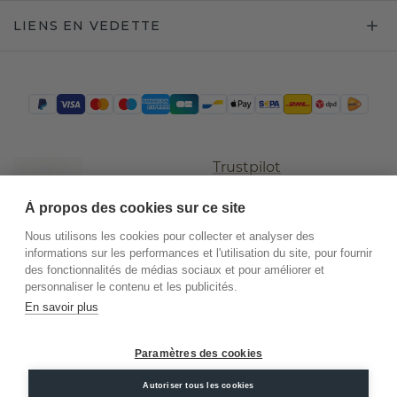
LIENS EN VEDETTE
Trustpilot
À propos des cookies sur ce site
Nous utilisons les cookies pour collecter et analyser des
informations sur les performances et l'utilisation du site, pour fournir
des fonctionnalités de médias sociaux et pour améliorer et
personnaliser le contenu et les publicités.
En savoir plus
©
2026
.
DiamondsByMe
Paramètres des cookies
Conditions
Confidentialité
Mentions
générales
légales
Autoriser tous les cookies