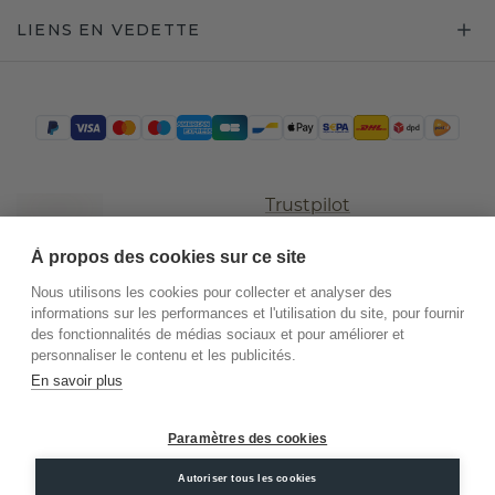
LIENS EN VEDETTE
Trustpilot
À propos des cookies sur ce site
Nous utilisons les cookies pour collecter et analyser des
informations sur les performances et l'utilisation du site, pour fournir
des fonctionnalités de médias sociaux et pour améliorer et
personnaliser le contenu et les publicités.
En savoir plus
©
2026
.
DiamondsByMe
Paramètres des cookies
Conditions
Confidentialité
Mentions
Autoriser tous les cookies
générales
légales