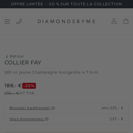
OFFRE LIMITÉE : -20 % SUR TOUTE LA COLLECTION
Retour
COLLIER FAY
585 or jaune
Champagne morganite 4.7 mm
/
188,- €
-20
%
235,- €
HT TVA
Bijoutier traditionnel
:
env.
325,- €
Vous économisez
:
137,- €