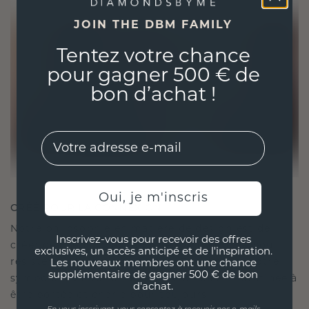
JOIN THE DBM FAMILY
Tentez votre chance
pour gagner 500 € de
bon d’achat !
EMail
Oui, je m'inscris
CRÉÉ POUR LA CONNEXION
Notre philosophie en matière de design est de
Inscrivez-vous pour recevoir des offres
créer des liens, chaque pièce étant conçue pour
exclusives, un accès anticipé et de l'inspiration.
résister à l'épreuve du temps. Elle devient votre
Les nouveaux membres ont une chance
supplémentaire de gagner 500 € de bon
symbole d'amour et de moments chéris, destinée à
d'achat.
être portée et chérie pour toujours.