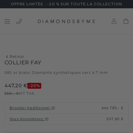
OFFRE LIMITÉE : -20 % SUR TOUTE LA COLLECTION
Retour
COLLIER FAY
585 or blanc
Diamants synthétiques vert 4.7 mm
/
447,20 €
-20
%
559,- €
HT TVA
Bijoutier traditionnel
:
env.
785,- €
Vous économisez
:
337,80 €