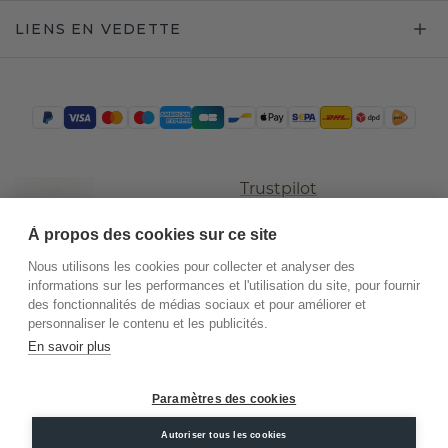
LIENS EN VEDETTE
Trustpilot
À propos des cookies sur ce site
Nous utilisons les cookies pour collecter et analyser des
informations sur les performances et l'utilisation du site, pour fournir
des fonctionnalités de médias sociaux et pour améliorer et
personnaliser le contenu et les publicités.
En savoir plus
©
2026
.
DiamondsByMe
Paramètres des cookies
Conditions
Confidentialité
Mentions
générales
légales
Autoriser tous les cookies