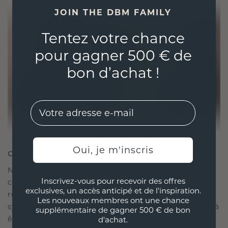
JOIN THE DBM FAMILY
Tentez votre chance
pour gagner 500 € de
bon d’achat !
EMail
Oui, je m'inscris
CRÉÉ POUR LA CONNEXION
Notre philosophie en matière de design est de
Inscrivez-vous pour recevoir des offres
créer des liens, chaque pièce étant conçue pour
exclusives, un accès anticipé et de l'inspiration.
résister à l'épreuve du temps. Elle devient votre
Les nouveaux membres ont une chance
symbole d'amour et de moments chéris, destinée à
supplémentaire de gagner 500 € de bon
être portée et chérie pour toujours.
d'achat.