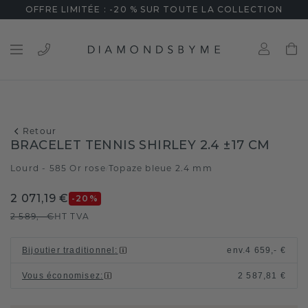
OFFRE LIMITÉE : -20 % SUR TOUTE LA COLLECTION
Retour
BRACELET TENNIS SHIRLEY 2.4 ±17 CM
Lourd - 585 Or rose
Topaze bleue 2.4 mm
/
2 071,19 €
-20
%
2 589,- €
HT TVA
Bijoutier traditionnel
:
env.
4 659,- €
Vous économisez
:
2 587,81 €