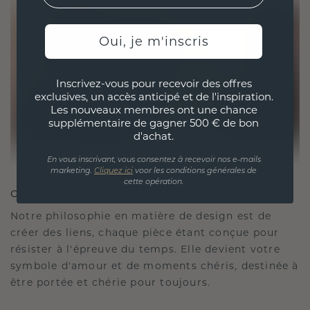
Oui, je m'inscris
Inscrivez-vous pour recevoir des offres
exclusives, un accès anticipé et de l'inspiration.
Les nouveaux membres ont une chance
supplémentaire de gagner 500 € de bon
d'achat.
En vous inscrivant, vous consentez à recevoir nos e-mails
marketing.
Cliquez ici
voor les conditions générales de
cette opération.
CRÉÉ POUR LA CONNEXION
Notre philosophie en matière de design est de
créer des liens, chaque pièce étant conçue pour
résister à l'épreuve du temps. Elle devient votre
symbole d'amour et de moments chéris, destinée à
être portée et chérie pour toujours.